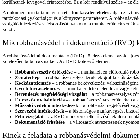
kerülhetnek levegővel érintkezésbe. Ez a kör rendkívül széles – az é
A dokumentáció tartalmi gerincét a
kockázatértékelés
adja: ez azt h
tartózkodási gyakoriságot és a környezet paramétereit. A robbanásvéde
szolgáló intézkedések felsorolását; valamint a munkaterületek zónák
kötött.
Mik robbanásvédelmi dokumentáció (RVD) k
A robbanásvédelmi dokumentáció (RVD) kötelező elemei azok a jogsz
kötelezően tartalmaznia kell. Az RVD kötelező elemei:
Robbanásveszély értékelése
– a munkahelyen előforduló robb
Zónatérkép
– a robbanásveszélyes területek grafikus ábrázolása 
Kockázatelemzés
– a robbanás bekövetkezési valószínűségéne
Gyújtóforrás-elemzés
– a munkaterületen jelen lévő vagy keletk
Berendezés-megfelelőségi vizsgálat
– a robbanásveszélyes zón
Ex eszköz nyilvántartás
– a robbanásveszélyes területeken alk
Műszaki védelmi intézkedések
– a robbanás megelőzését vagy
Szervezési intézkedések
– a biztonságos munkavégzést biztosít
Felülvizsgálat
– az RVD rendszeres ellenőrzésének dokumentálás
Dokumentáció frissítése
– a változások átvezetésének nyomon 
Kinek a feladata a robbanásvédelmi dokumen