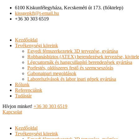
6100 Kiskunfélegyháza, Kecskeméti út 173. (fióktelep)
kissgepkft@t-email.hu
+36 30 303 6519
Kezdőoldal
Tevékenységi köreink
Egyedi fémszerkezetek 3D tervezése, gyártása
Robbanásbiztos (ATEX) berendezések tervezése, kivitele
Légcsatornák és hangcsillapító berendezések gyártása
Porfestés, oldószeres festő és szemcseszórás
Gabonaipari megoldások
Laborelszívások és labor ipari gépek gyártása
Rólunk
Referenciáink
Tudástár
Hívjon minket!
+36 30 303 6519
Kapcsolat
Kezdőoldal
Tevékenységi köreink