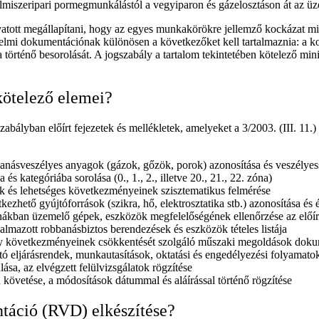
lelmiszeripari pormegmunkálástól a vegyiparon és gázelosztáson át az üz
ivatott megállapítani, hogy az egyes munkakörökre jellemző kockázat 
lmi dokumentációnak különösen a következőket kell tartalmaznia: a kockáz
ba történő besorolását. A jogszabály a tartalom tekintetében kötelező 
ötelező elemei?
abályban előírt fejezetek és mellékletek, amelyeket a 3/2003. (III.
anásveszélyes anyagok (gázok, gőzök, porok) azonosítása és veszélye
és kategóriába sorolása (0., 1., 2., illetve 20., 21., 22. zóna)
k és lehetséges következményeinek szisztematikus felmérése
ezhető gyújtóforrások (szikra, hő, elektrosztatika stb.) azonosítása és 
ákban üzemelő gépek, eszközök megfelelőségének ellenőrzése az előírt
almazott robbanásbiztos berendezések és eszközök tételes listája
 következményeinek csökkentését szolgáló műszaki megoldások dokumen
ó eljárásrendek, munkautasítások, oktatási és engedélyezési folyamatok
a, az elvégzett felülvizsgálatok rögzítése
követése, a módosítások dátummal és aláírással történő rögzítése
táció (RVD) elkészítése?