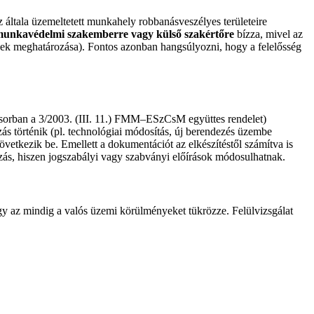
 általa üzemeltetett munkahely robbanásveszélyes területeire
munkavédelmi szakemberre vagy külső szakértőre
bízza, mivel az
ések meghatározása). Fontos azonban hangsúlyozni, hogy a felelősség
sorban a 3/2003. (III. 11.) FMM–ESzCsM együttes rendelet)
zás történik (pl. technológiai módosítás, új berendezés üzembe
etkezik be. Emellett a dokumentációt az elkészítéstől számítva is
tozás, hiszen jogszabályi vagy szabványi előírások módosulhatnak.
ogy az mindig a valós üzemi körülményeket tükrözze. Felülvizsgálat