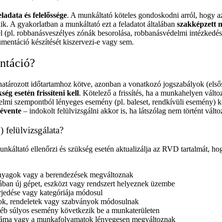
ladata és felelőssége
. A munkáltató köteles gondoskodni arról, hogy az
 A gyakorlatban a munkáltató ezt a feladatot általában
szakképzett 
yel (pl. robbanásveszélyes zónák besorolása, robbanásvédelmi intézked
mentáció készítését kiszervezi-e vagy sem.
ntáció?
tározott időtartamhoz kötve, azonban a vonatkozó jogszabályok (első
ség esetén frissíteni kell
. Kötelező a frissítés, ha a munkahelyen válto
mi szempontból lényeges esemény (pl. baleset, rendkívüli esemény) köv
 évente
– indokolt felülvizsgálni akkor is, ha látszólag nem történt vál
felülvizsgálata?
unkáltató ellenőrzi és szükség esetén aktualizálja az RVD tartalmát, h
 anyagok vagy a berendezések megváltoznak
ban új gépet, eszközt vagy rendszert helyeznek üzembe
rjedése vagy kategóriája módosul
sok, rendeletek vagy szabványok módosulnak
yéb súlyos esemény következik be a munkaterületen
száma vagy a munkafolyamatok lényegesen megváltoznak