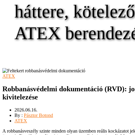
háttere, kötelez
ATEX berendezés
ATEX
Robbanásvédelmi dokumentáció (RVD): jogs
kivitelezése
2026.06.16.
By :
Pásztor Botond
ATEX
A robbanásveszély szinte minden olyan üzemben reális kockázatot jel