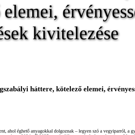
ő elemei, érvényess
ek kivitelezése
zabályi háttere, kötelező elemei, érvényes
ent, ahol éghető anyagokkal dolgoznak – legyen szó a vegyiparról, a g