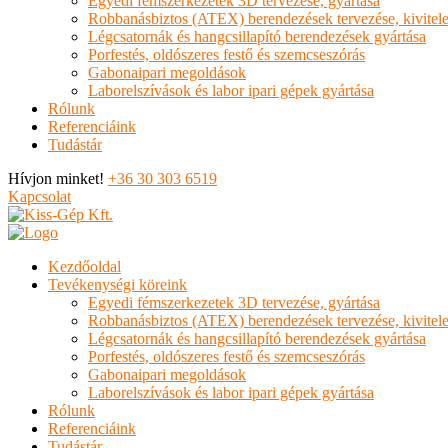
Egyedi fémszerkezetek 3D tervezése, gyártása
Robbanásbiztos (ATEX) berendezések tervezése, kivitele
Légcsatornák és hangcsillapító berendezések gyártása
Porfestés, oldószeres festő és szemcseszórás
Gabonaipari megoldások
Laborelszívások és labor ipari gépek gyártása
Rólunk
Referenciáink
Tudástár
Hívjon minket!
+36 30 303 6519
Kapcsolat
Kezdőoldal
Tevékenységi köreink
Egyedi fémszerkezetek 3D tervezése, gyártása
Robbanásbiztos (ATEX) berendezések tervezése, kivitele
Légcsatornák és hangcsillapító berendezések gyártása
Porfestés, oldószeres festő és szemcseszórás
Gabonaipari megoldások
Laborelszívások és labor ipari gépek gyártása
Rólunk
Referenciáink
Tudástár