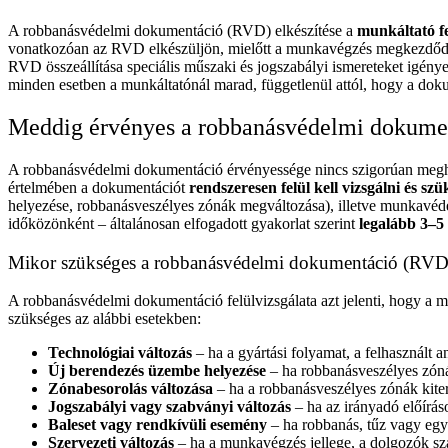
A robbanásvédelmi dokumentáció (RVD) elkészítése a
munkáltató fe
vonatkozóan az RVD elkészüljön, mielőtt a munkavégzés megkezdődik.
RVD összeállítása speciális műszaki és jogszabályi ismereteket igén
minden esetben a munkáltatónál marad, függetlenül attól, hogy a doku
Meddig érvényes a robbanásvédelmi dokume
A robbanásvédelmi dokumentáció érvényessége nincs szigorúan megha
értelmében a dokumentációt
rendszeresen felül kell vizsgálni és szük
helyezése, robbanásveszélyes zónák megváltozása), illetve munkavédel
időközönként – általánosan elfogadott gyakorlat szerint
legalább 3–5
Mikor szükséges a robbanásvédelmi dokumentáció (RVD) 
A robbanásvédelmi dokumentáció felülvizsgálata azt jelenti, hogy a m
szükséges az alábbi esetekben:
Technológiai változás
– ha a gyártási folyamat, a felhasznált
Új berendezés üzembe helyezése
– ha robbanásveszélyes zóná
Zónabesorolás változása
– ha a robbanásveszélyes zónák kite
Jogszabályi vagy szabványi változás
– ha az irányadó előírá
Baleset vagy rendkívüli esemény
– ha robbanás, tűz vagy eg
Szervezeti változás
– ha a munkavégzés jellege, a dolgozók 