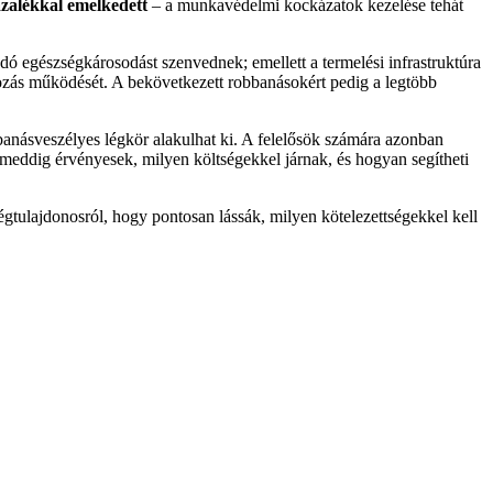
zalékkal emelkedett
– a munkavédelmi kockázatok kezelése tehát
 egészségkárosodást szenvednek; emellett a termelési infrastruktúra
kozás működését. A bekövetkezett robbanásokért pedig a legtöbb
ásveszélyes légkör alakulhat ki. A felelősök számára azonban
eddig érvényesek, milyen költségekkel járnak, és hogyan segítheti
tulajdonosról, hogy pontosan lássák, milyen kötelezettségekkel kell