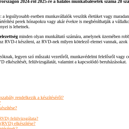
országon 2024-ről 2025-re a halálos munkabalesetek száma 20 szá
a legsúlyosabb esetben munkavállalók veszítik életüket vagy maradandó
rtérítési perek hónapokra vagy akár évekre is megbéníthatják a vállal
nyei is lehetnek.
elezettség
minden olyan munkáltató számára, amelynek üzemében robban
z RVD-t készíteni, az RVD-nek milyen kötelező elemei vannak, azok m
knak, legyen szó műszaki vezetőről, munkavédelmi felelősről vagy cég
elkészítését, felülvizsgálatát, valamint a kapcsolódó beruházásokat.
zabály rendelkezik a készítéséről?
?
észítése?
VD) felülvizsgálata?
 (RVD) elkészítése?
ntésének?