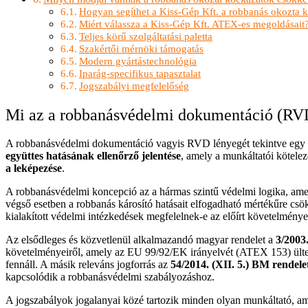
Hogyan segíthet a Kiss-Gép Kft. a robbanás okozta
Miért válassza a Kiss-Gép Kft. ATEX-es megoldásait
Teljes körű szolgáltatási paletta
Szakértői mérnöki támogatás
Modern gyártástechnológia
Iparág-specifikus tapasztalat
Jogszabályi megfelelőség
Mi az a robbanásvédelmi dokumentáció (RVD)
A robbanásvédelmi dokumentáció vagyis RVD lényegét tekintve egy 
együttes hatásának ellenőrző jelentése
, amely a munkáltatói kötelez
a leképezése
.
A robbanásvédelmi koncepció az a hármas szintű védelmi logika, amel
végső esetben a robbanás károsító hatásait elfogadható mértékűre csö
kialakított védelmi intézkedések megfelelnek-e az előírt követelmény
Az elsődleges és közvetlenül alkalmazandó magyar rendelet a
3/2003
követelményeiről, amely az EU 99/92/EK irányelvét (ATEX 153) ültett
fennáll. A másik releváns jogforrás az
54/2014. (XII. 5.) BM rendele
kapcsolódik a robbanásvédelmi szabályozáshoz.
A jogszabályok jogalanyai közé tartozik minden olyan munkáltató, a