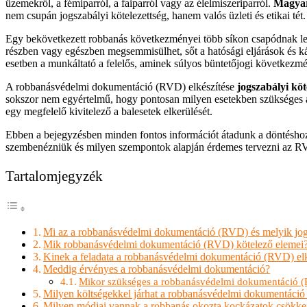
üzemekről, a fémiparról, a faiparról vagy az élelmiszeriparról.
Magyar
nem csupán jogszabályi kötelezettség, hanem valós üzleti és etikai tét.
Egy bekövetkezett robbanás következményei több síkon csapódnak le: 
részben vagy egészben megsemmisülhet, sőt a hatósági eljárások és ká
esetben a munkáltató a felelős, aminek súlyos büntetőjogi következmé
A robbanásvédelmi dokumentáció (RVD) elkészítése
jogszabályi köt
sokszor nem egyértelmű, hogy pontosan milyen esetekben szükséges a
egy megfelelő kivitelező a balesetek elkerülését.
Ebben a bejegyzésben minden fontos információt átadunk a döntéshozó
szembenézniük és milyen szempontok alapján érdemes tervezni az RVD 
Tartalomjegyzék
Mi az a robbanásvédelmi dokumentáció (RVD) és melyik jogs
Mik robbanásvédelmi dokumentáció (RVD) kötelező elemei
Kinek a feladata a robbanásvédelmi dokumentáció (RVD) elk
Meddig érvényes a robbanásvédelmi dokumentáció?
Mikor szükséges a robbanásvédelmi dokumentáció (R
Milyen költségekkel járhat a robbanásvédelmi dokumentáció
Milyen módjai vannak a robbanás okozta kockázatok csökke