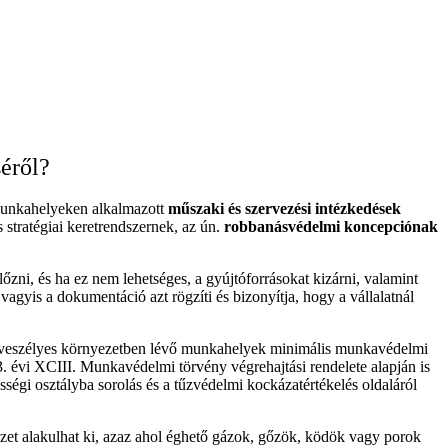
éről?
munkahelyeken alkalmazott
műszaki és szervezési intézkedések
 stratégiai keretrendszernek, az ún.
robbanásvédelmi koncepciónak
ni, és ha ez nem lehetséges, a gyújtóforrásokat kizárni, valamint
gyis a dokumentáció azt rögzíti és bizonyítja, hogy a vállalatnál
sveszélyes környezetben lévő munkahelyek minimális munkavédelmi
 évi XCIII. Munkavédelmi törvény végrehajtási rendelete alapján is
gi osztályba sorolás és a tűzvédelmi kockázatértékelés oldaláról
zet alakulhat ki, azaz ahol éghető gázok, gőzök, ködök vagy porok