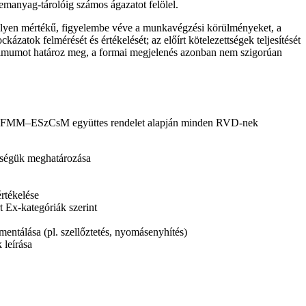
emanyag-tárolóig számos ágazatot felölel.
milyen mértékű, figyelembe véve a munkavégzési körülményeket, a
atok felmérését és értékelését; az előírt kötelezettségek teljesítését
minimumot határoz meg, a formai megjelenés azonban nem szigorúan
 11.) FMM–ESzCsM együttes rendelet alapján minden RVD-nek
sségük meghatározása
értékelése
 Ex-kategóriák szerint
tálása (pl. szellőztetés, nyomásenyhítés)
 leírása