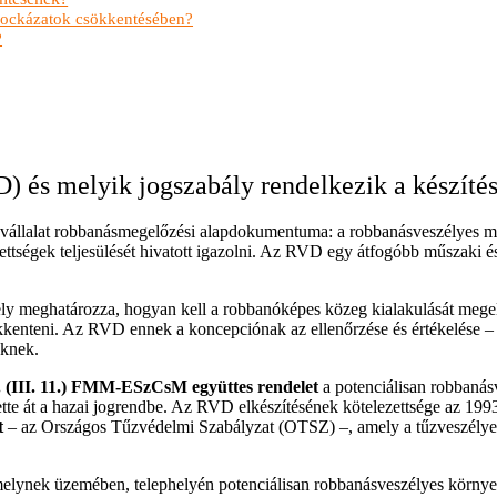
 kockázatok csökkentésében?
?
 és melyik jogszabály rendelkezik a készítés
vállalat robbanásmegelőzési alapdokumentuma: a robbanásveszélyes 
ettségek teljesülését hivatott igazolni. Az RVD egy átfogóbb műszaki és
y meghatározza, hogyan kell a robbanóképes közeg kialakulását megelőz
kkenteni. Az RVD ennek a koncepciónak az ellenőrzése és értékelése – va
eknek.
. (III. 11.) FMM-ESzCsM együttes rendelet
a potenciálisan robbaná
e át a hazai jogrendbe. Az RVD elkészítésének kötelezettsége az 1993.
t
– az Országos Tűzvédelmi Szabályzat (OTSZ) –, amely a tűzveszélyessé
melynek üzemében, telephelyén potenciálisan robbanásveszélyes környe