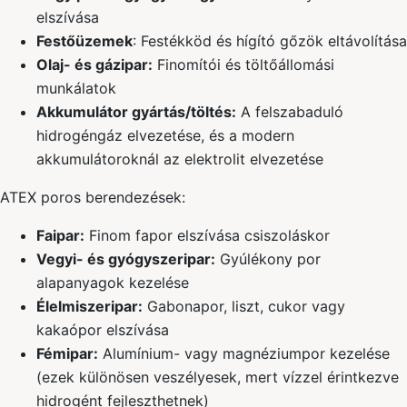
elszívása
Festőüzemek
: Festékköd és hígító gőzök eltávolítása
Olaj- és gázipar:
Finomítói és töltőállomási
munkálatok
Akkumulátor gyártás/töltés:
A felszabaduló
hidrogéngáz elvezetése, és a modern
akkumulátoroknál az elektrolit elvezetése
ATEX poros berendezések:
Faipar:
Finom fapor elszívása csiszoláskor
Vegyi- és gyógyszeripar:
Gyúlékony por
alapanyagok kezelése
Élelmiszeripar:
Gabonapor, liszt, cukor vagy
kakaópor elszívása
Fémipar:
Alumínium- vagy magnéziumpor kezelése
(ezek különösen veszélyesek, mert vízzel érintkezve
hidrogént fejleszthetnek)