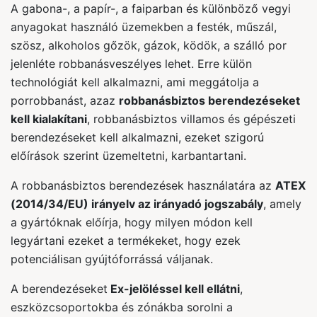
A gabona-, a papír-, a faiparban és különböző vegyi
anyagokat használó üzemekben a festék, műszál,
szösz, alkoholos gőzök, gázok, ködök, a szálló por
jelenléte robbanásveszélyes lehet. Erre külön
technológiát kell alkalmazni, ami meggátolja a
porrobbanást, azaz
robbanásbiztos berendezéseket
kell kialakítani
, robbanásbiztos villamos és gépészeti
berendezéseket kell alkalmazni, ezeket szigorú
előírások szerint üzemeltetni, karbantartani.
A robbanásbiztos berendezések használatára az
ATEX
(2014/34/EU) irányelv az irányadó jogszabály
, amely
a gyártóknak előírja, hogy milyen módon kell
legyártani ezeket a termékeket, hogy ezek
potenciálisan gyújtóforrássá váljanak.
A berendezéseket
Ex-jelöléssel kell ellátni
,
eszközcsoportokba és zónákba sorolni a