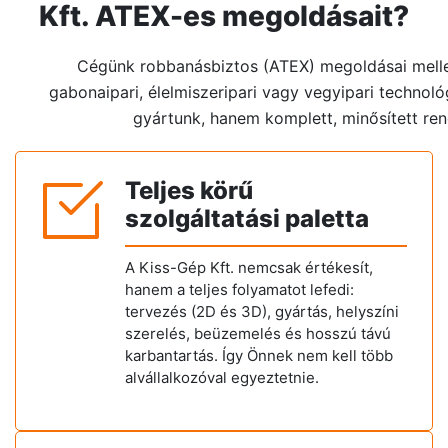
Kft. ATEX-es megoldásait?
Cégünk robbanásbiztos (ATEX) megoldásai mellet
gabonaipari, élelmiszeripari vagy vegyipari technol
gyártunk, hanem komplett, minősített ren
Teljes körű
szolgáltatási paletta
A Kiss-Gép Kft. nemcsak értékesít,
hanem a teljes folyamatot lefedi:
tervezés (2D és 3D), gyártás, helyszíni
szerelés, beüzemelés és hosszú távú
karbantartás. Így Önnek nem kell több
alvállalkozóval egyeztetnie.