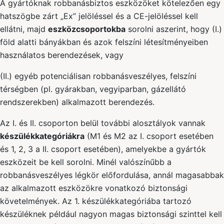
A gyártóknak robbanásbiztos eszközöket kötelezően egy
hatszögbe zárt „Ex” jelöléssel és a CE-jelöléssel kell
ellátni, majd
eszközcsoportokba
sorolni aszerint, hogy (I.)
föld alatti bányákban és azok felszíni létesítményeiben
használatos berendezések, vagy
(II.) egyéb potenciálisan robbanásveszélyes, felszíni
térségben (pl. gyárakban, vegyiparban, gázellátó
rendszerekben) alkalmazott berendezés.
Az I. és II. csoporton belül további alosztályok vannak
készülékkategóriákra
(M1 és M2 az I. csoport esetében
és 1, 2, 3 a II. csoport esetében), amelyekbe a gyártók
eszközeit be kell sorolni. Minél valószínűbb a
robbanásveszélyes légkör előfordulása, annál magasabbak
az alkalmazott eszközökre vonatkozó biztonsági
követelmények. Az 1. készülékkategóriába tartozó
készüléknek például nagyon magas biztonsági szinttel kell