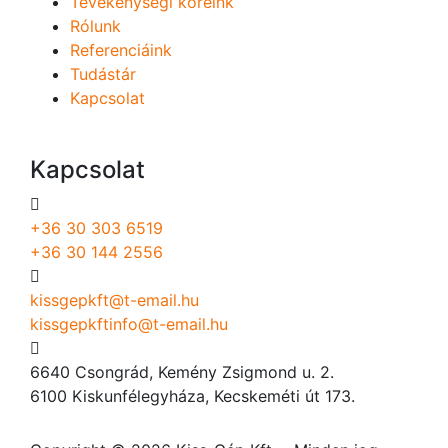
Tevékenységi köreink
Rólunk
Referenciáink
Tudástár
Kapcsolat
Kapcsolat
+36 30 303 6519
+36 30 144 2556
kissgepkft@t-email.hu
kissgepkftinfo@t-email.hu
6640 Csongrád, Kemény Zsigmond u. 2.
6100 Kiskunfélegyháza, Kecskeméti út 173.