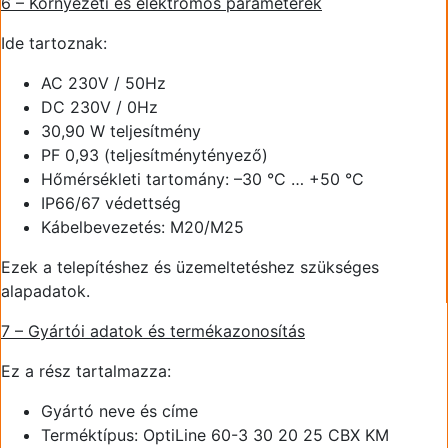
6 – Környezeti és elektromos paraméterek
Ide tartoznak:
AC 230V / 50Hz
DC 230V / 0Hz
30,90 W teljesítmény
PF 0,93 (teljesítménytényező)
Hőmérsékleti tartomány: –30 °C … +50 °C
IP66/67 védettség
Kábelbevezetés: M20/M25
Ezek a telepítéshez és üzemeltetéshez szükséges
alapadatok.
7 – Gyártói adatok és termékazonosítás
Ez a rész tartalmazza:
Gyártó neve és címe
Terméktípus: OptiLine 60-3 30 20 25 CBX KM