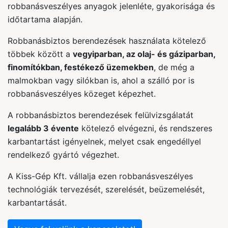
robbanásveszélyes anyagok jelenléte, gyakorisága és
időtartama alapján.
Robbanásbiztos berendezések használata kötelező
többek között a
vegyiparban, az olaj- és gáziparban,
finomítókban, festékező üzemekben
, de még a
malmokban vagy silókban is, ahol a szálló por is
robbanásveszélyes közeget képezhet.
A robbanásbiztos berendezések felülvizsgálatát
legalább 3 évente
kötelező elvégezni, és rendszeres
karbantartást igényelnek, melyet csak engedéllyel
rendelkező gyártó végezhet.
A Kiss-Gép Kft. vállalja ezen robbanásveszélyes
technológiák tervezését, szerelését, beüzemelését,
karbantartását.