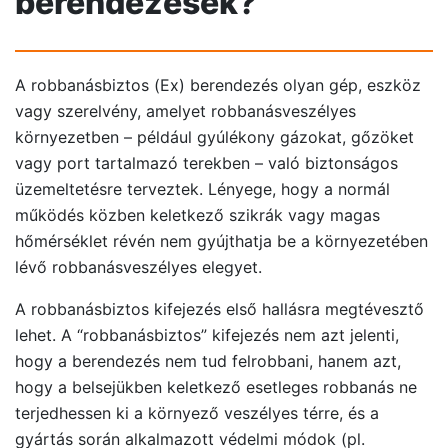
berendezések?
A robbanásbiztos (Ex) berendezés olyan gép, eszköz
vagy szerelvény, amelyet robbanásveszélyes
környezetben – például gyúlékony gázokat, gőzöket
vagy port tartalmazó terekben – való biztonságos
üzemeltetésre terveztek. Lényege, hogy a normál
működés közben keletkező szikrák vagy magas
hőmérséklet révén nem gyújthatja be a környezetében
lévő robbanásveszélyes elegyet.
A robbanásbiztos kifejezés első hallásra megtévesztő
lehet. A “robbanásbiztos” kifejezés nem azt jelenti,
hogy a berendezés nem tud felrobbani, hanem azt,
hogy a belsejükben keletkező esetleges robbanás ne
terjedhessen ki a környező veszélyes térre, és a
gyártás során alkalmazott védelmi módok (pl.