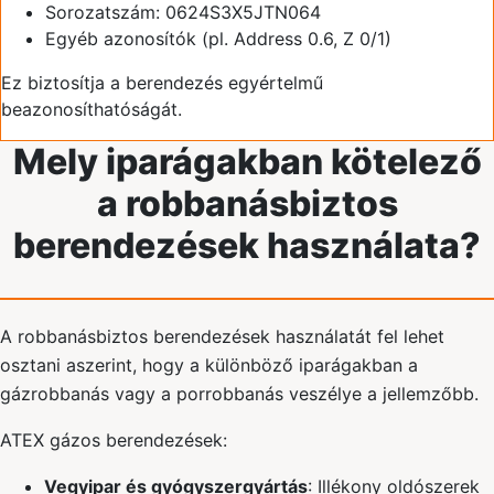
Sorozatszám: 0624S3X5JTN064
Egyéb azonosítók (pl. Address 0.6, Z 0/1)
Ez biztosítja a berendezés egyértelmű
beazonosíthatóságát.
Mely iparágakban kötelező
a robbanásbiztos
berendezések használata?
A robbanásbiztos berendezések használatát fel lehet
osztani aszerint, hogy a különböző iparágakban a
gázrobbanás vagy a porrobbanás veszélye a jellemzőbb.
ATEX gázos berendezések:
Vegyipar és gyógyszergyártás
: Illékony oldószerek