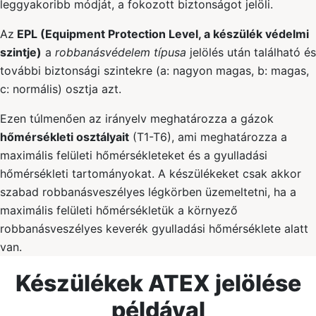
leggyakoribb módját, a fokozott biztonságot jelöli.
Az
EPL (Equipment Protection Level, a készülék védelmi
szintje)
a
robbanásvédelem típusa
jelölés után található és
további biztonsági szintekre (a: nagyon magas, b: magas,
c: normális) osztja azt.
Ezen túlmenően az irányelv meghatározza a gázok
hőmérsékleti osztályait
(T1-T6), ami meghatározza a
maximális felületi hőmérsékleteket és a gyulladási
hőmérsékleti tartományokat. A készülékeket csak akkor
szabad robbanásveszélyes légkörben üzemeltetni, ha a
maximális felületi hőmérsékletük a környező
robbanásveszélyes keverék gyulladási hőmérséklete alatt
van.
Készülékek ATEX jelölése
példával