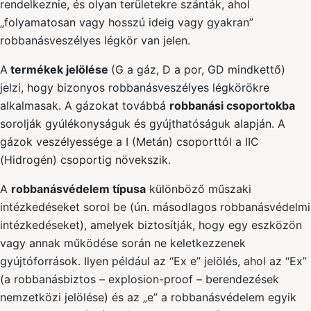
rendelkeznie, és olyan területekre szánták, ahol
„folyamatosan vagy hosszú ideig vagy gyakran”
robbanásveszélyes légkör van jelen.
A
termékek jelölése
(G a gáz, D a por, GD mindkettő)
jelzi, hogy bizonyos robbanásveszélyes légkörökre
alkalmasak. A gázokat továbbá
robbanási csoportokba
sorolják gyúlékonyságuk és gyújthatóságuk alapján. A
gázok veszélyessége a I (Metán) csoporttól a IIC
(Hidrogén) csoportig növekszik.
A
robbanásvédelem típusa
különböző műszaki
intézkedéseket sorol be (ún. másodlagos robbanásvédelmi
intézkedéseket), amelyek biztosítják, hogy egy eszközön
vagy annak működése során ne keletkezzenek
gyújtóforrások. Ilyen például az “Ex e” jelölés, ahol az “Ex”
(a robbanásbiztos – explosion-proof – berendezések
nemzetközi jelölése) és az „e” a robbanásvédelem egyik