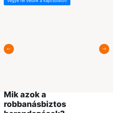
Vegye fel velünk a kapcsolatot!
Mik azok a
robbanásbiztos