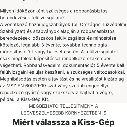
Milyen időközönként szükséges a robbanásbiztos
berendezések felülvizsgálata?
A vonatkozó hazai jogszabályok (pl. Országos Tűzvédelmi
Szabályzat) és szabványok alapján a robbanásbiztos
berendezések időszakos felülvizsgálata és minősítése
kötelező, legalább 3 évente, továbbá technológia
módosítás előtt vagy baleset esetén. A felülvizsgálatot
csak megfelelő képesítéssel rendelkező szakember
végezheti. Robbanásvédelmi dokumentációt 5 évente kell
felülvizsgálni és újat készíteni, a szükséges változásokkal.
Meghibásodás esetén a javítást és helyreállítást kizárólag
az MSZ EN 60079-19 szabvány szerinti engedéllyel
rendelkező gyártó vagy szakszerviz hajthatja végre,
például a Kiss-Gép Kft.
MEGBÍZHATÓ TELJESÍTMÉNY A
LEGVESZÉLYESEBB KÖRNYEZETBEN IS
Miért válassza a Kiss-Gép