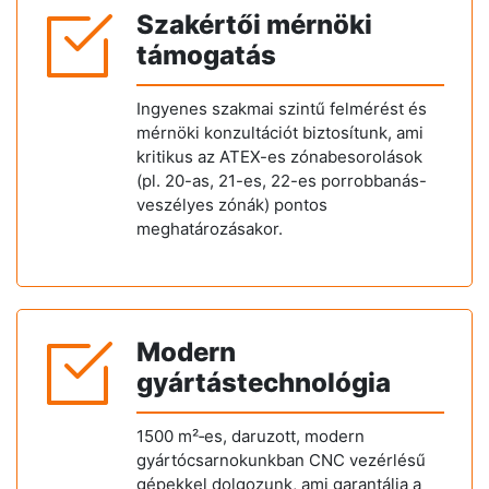
Szakértői mérnöki
támogatás
Ingyenes szakmai szintű felmérést és
mérnöki konzultációt biztosítunk, ami
kritikus az ATEX-es zónabesorolások
(pl. 20-as, 21-es, 22-es porrobbanás-
veszélyes zónák) pontos
meghatározásakor.
Modern
gyártástechnológia
1500 m²‑es, daruzott, modern
gyártócsarnokunkban CNC vezérlésű
gépekkel dolgozunk, ami garantálja a