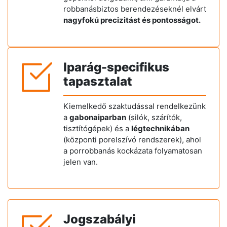
robbanásbiztos berendezéseknél elvárt
nagyfokú precizitást és pontosságot.
Iparág-specifikus
tapasztalat
Kiemelkedő szaktudással rendelkezünk
a
gabonaiparban
(silók, szárítók,
tisztítógépek) és a
légtechnikában
(központi porelszívó rendszerek), ahol
a porrobbanás kockázata folyamatosan
jelen van.
Jogszabályi