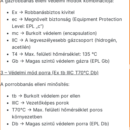
A gázrobbanás elleni védelmi módok kombinációja:
Ex → Robbanásbiztos kivitel
ec → Megnövelt biztonság (Equipment Protection
Level: EPL „c”)
mc → Burkolt védelem (encapsulation)
IIC → A legveszélyesebb gázcsoport (hidrogén,
acetilén)
T4 → Max. felületi hőmérséklet: 135 °C
Gb → Magas szintű védelem gázra (EPL Gb)
3 – Védelmi mód porra (Ex tb IIIC T70°C Db)
A porrobbanás elleni minősítés:
tb → Burkolt védelem por ellen
IIIC → Vezetőképes porok
T70°C → Max. felületi hőmérséklet poros
környezetben
Db → Magas szintű védelem porra (EPL Db)