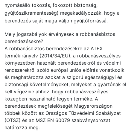
nyomásálló tokozás, fokozott biztonság,
gyújtószikramentesség) megakadályozzák, hogy a
berendezés saját maga váljon gyújtóforrássá.
Mely jogszabályok érvényesek a robbanásbiztos
berendezésekre?
A robbanásbiztos berendezésekre az ATEX
termékirányelv (2014/34/EU), a robbanásveszélyes
környezetben használt berendezésekről és védelmi
rendszerekről szóló európai uniós előírás vonatkozik
és meghatározza azokat a szigorú egészségügyi és
biztonsági követelményeket, melyeket a gyártónak el
kell végeznie ahhoz, hogy robbanásveszélyes
közegben használható legyen terméke. A
berendezések megfelelőségét Magyarországon
többek között az Országos Tűzvédelmi Szabályzat
(OTSZ) és az MSZ EN 60079 szabványsorozat
határozza meg.