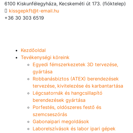
6100 Kiskunfélegyháza, Kecskeméti út 173. (fióktelep)
kissgepkft@t-email.hu
+36 30 303 6519
Kezdőoldal
Tevékenységi köreink
Egyedi fémszerkezetek 3D tervezése,
gyártása
Robbanásbiztos (ATEX) berendezések
tervezése, kivitelezése és karbantartása
Légcsatornák és hangcsillapító
berendezések gyártása
Porfestés, oldószeres festő és
szemcseszórás
Gabonaipari megoldások
Laborelszívások és labor ipari gépek